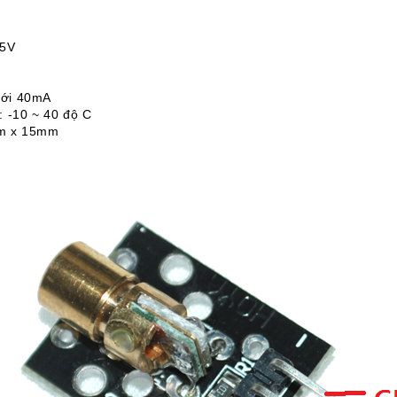
 5V
ưới 40mA
: -10 ~ 40 độ C
m x 15mm