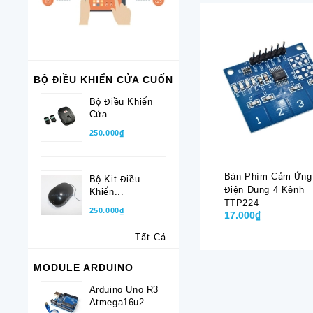
BỘ ĐIỀU KHIỂN CỬA CUỐN
Bộ Điều Khiển
Cửa...
250.000₫
Bàn Phím Cảm Ứng
Bộ Kit Điều
Điện Dung 4 Kênh
Khiển...
TTP224
250.000₫
17.000₫
Tất Cả
MODULE ARDUINO
Arduino Uno R3
Atmega16u2