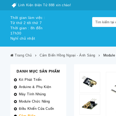
Linh Kiện Điện Tử 888 xin chào!
Thời gian làm việc :
Từ thứ 2 tới thứ 7
Thời gian : 8h đến
17h30
Nghỉ chủ nhật
Trang Chủ
Cảm Biến Hồng Ngoại - Ánh Sáng
Module 
DANH MỤC SẢN PHẨM
Kit Phát Triển
Arduino & Phụ Kiện
Máy Tính Nhúng
Module Chức Năng
Điều Khiển Cửa Cuốn
Cảm Biến