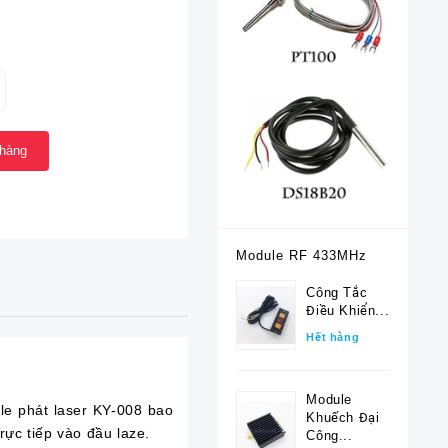
 hàng
Module RF 433MHz
Công Tắc
Điều Khiển...
Hết hàng
Module
le phát laser KY-008 bao
Khuếch Đại
ực tiếp vào đầu laze.
Công...