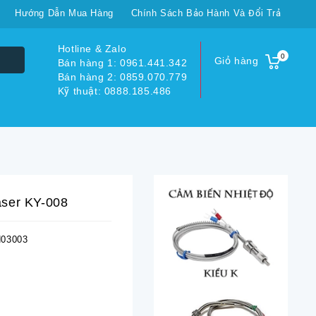
Hướng Dẫn Mua Hàng
Chính Sách Bảo Hành Và Đổi Trả
Hotline & Zalo
0
Giỏ hàng
Bán hàng 1: 0961.441.342
Bán hàng 2: 0859.070.779
Kỹ thuật: 0888.185.486
aser KY-008
03003