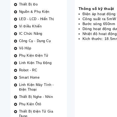
Thiết Bị Đo
Thông số kỹ thuật
Nguồn & Phụ Kiện
Điện áp hoạt động
Công suất ra 5mW
LED - LCD - Hiển Thị
Bước sóng 650nm
Vi Điều Khiển
Dòng hoạt động d
IC Chức Năng
Nhiệt độ hoạt động
Kích thước:
18.5m
Công Cụ - Dụng Cụ
Vỏ Hộp
Phụ Kiện Điện Tử
Linh Kiện Thụ Động
Robot - RC
Smart Home
Linh Kiện Máy Tính -
Điện Thoại
Thiết Bị Nghe - Nhìn
Phụ Kiện Ôtô
Thiết Bị Điện Tử Gia
Dụng