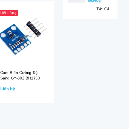
80.000₫
Tất Cả
Hết hàng
Cảm Biến Cường Độ
Cảm Biến Phát Hiện
Cảm Biến
Sáng GY-302 BH1750
Lửa
TTP223
Liên hệ
10.000₫
9.000₫