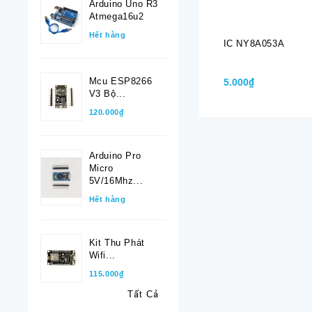
Arduino Uno R3
Atmega16u2
Hết hàng
IC NY8A053A
Mcu ESP8266
5.000₫
V3 Bộ...
120.000₫
Arduino Pro
Micro
5V/16Mhz...
Hết hàng
Kit Thu Phát
Wifi...
115.000₫
Tất Cả