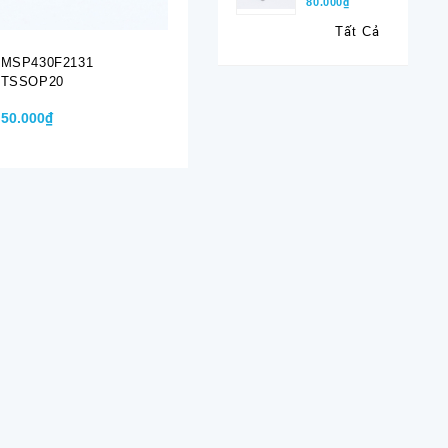
80.000₫
Tất Cả
MSP430F2131
MSP430F4152 QFP64
MSP430G
TSSOP20
TSSOP14
50.000₫
80.000₫
30.000₫