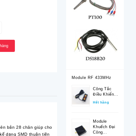
 hàng
Module RF 433MHz
Công Tắc
Điều Khiển...
Hết hàng
Module
Khuếch Đại
ên bản 28 chân giúp cho
Công...
t kế dạng SMD thuận tiện