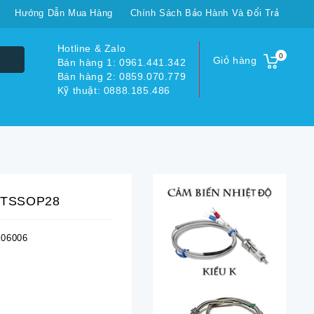
Hướng Dẫn Mua Hàng
Chính Sách Bảo Hành Và Đổi Trả
Hotline & Zalo
0
Giỏ hàng
Bán hàng 1: 0961.441.342
Bán hàng 2: 0859.070.779
Kỹ thuật: 0888.185.486
 TSSOP28
06006