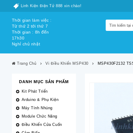
Linh Kiện Điện Tử 888 xin chào!
Thời gian làm việc :
Từ thứ 2 tới thứ 7
Thời gian : 8h đến
17h30
Nghỉ chủ nhật
Trang Chủ
Vi Điều Khiển MSP430
MSP430F2132 TS
DANH MỤC SẢN PHẨM
Kit Phát Triển
Arduino & Phụ Kiện
Máy Tính Nhúng
Module Chức Năng
Điều Khiển Cửa Cuốn
Cảm Biến