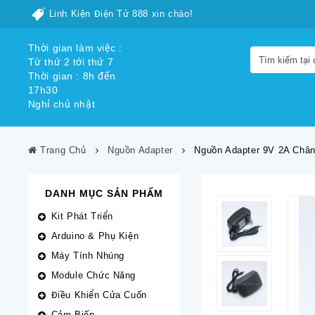
Linh Kiện Điện Tử 888 xin chào!
Thời gian làm việc :
Từ thứ 2 tới thứ 7
Thời gian : 8h đến
17h30
Nghỉ chủ nhật
Trang Chủ
Nguồn Adapter
Nguồn Adapter 9V 2A Châ
DANH MỤC SẢN PHẨM
Kit Phát Triển
Arduino & Phụ Kiện
Máy Tính Nhúng
Module Chức Năng
Điều Khiển Cửa Cuốn
Cảm Biến