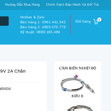
Hướng Dẫn Mua Hàng
Chính Sách Bảo Hành Và Đổi Trả
Hotline & Zalo
0
Giỏ hàng
Bán hàng 1: 0961.441.342
Bán hàng 2: 0859.070.779
Kỹ thuật: 0888.185.486
 9V 2A Chân
00034