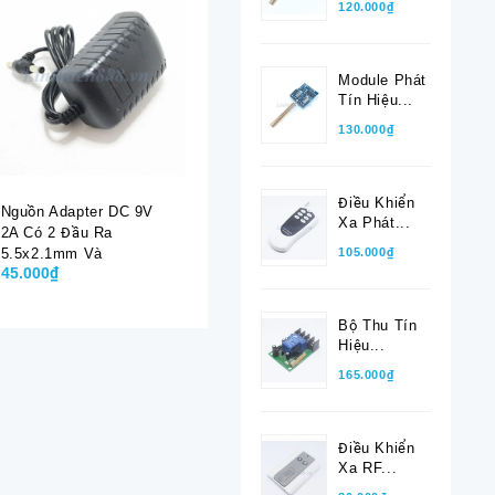
120.000₫
Module Phát
Tín Hiệu...
130.000₫
Điều Khiển
Nguồn Adapter DC 9V
Sạc Ắc Quy Xe Điện
Sạc Ắc Q
Xa Phát...
2A Có 2 Đầu Ra
48V 12Ah Đầu Nối Kiểu
64V 20Ah
105.000₫
5.5x2.1mm Và
T
T
45.000₫
160.000₫
210.000₫
4.0x1.7mm
Bộ Thu Tín
Hiệu...
165.000₫
Điều Khiển
Xa RF...