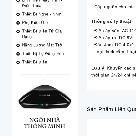
Linh Kiện Máy Tính -
Điện Thoại
- Cấp nguồn cho các t
Thiết Bị Nghe - Nhìn
Thông số lỹ thuật
Phụ Kiện Ôtô
- Điện áp vào: AC 1
Thiết Bị Điện Tử Gia
Dụng
- Điện áp ra: DC 9V -
- Đầu Jack DC 4.0x
Năng Lượng Mặt Trời
- Loại Jack cắm: Loại
Thiết Bị Tự Động Hóa
Thiết Bị Điện
Lưu ý
: Khuyến cáo 
thời gian 24/24 chỉ 
Sản Phẩm Liên Qu