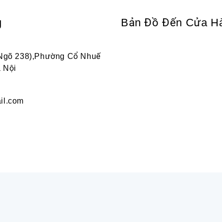
g
Bản Đồ Đến Cửa H
 Ngõ 238),Phường Cổ Nhuế
 Nội
il.com