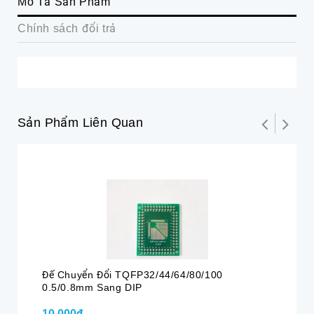
Mô Tả Sản Phẩm
Chính sách đổi trả
Sản Phẩm Liên Quan
Đế Chuyển Đổi TQFP32/44/64/80/100
PC
0.5/0.8mm Sang DIP
10.000₫
6.