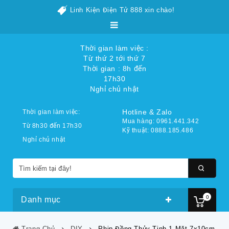
Linh Kiện Điện Tử 888 xin chào!
Thời gian làm việc :
Từ thứ 2 tới thứ 7
Thời gian : 8h đến
17h30
Nghỉ chủ nhật
Hotline & Zalo
Thời gian làm việc:
Mua hàng: 0961.441.342
Từ 8h30 đến 17h30
Kỹ thuật: 0888.185.486
Nghỉ chủ nhật
0
Danh mục
Trang Chủ
DIY
Phip Đồng Thủy Tinh 1 Mặt 7x10cm