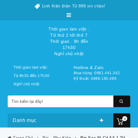
Linh Kiện Điện Tử 888 xin chào!
Thời gian làm việc :
Từ thứ 2 tới thứ 7
Thời gian : 8h đến
17h30
Nghỉ chủ nhật
Hotline & Zalo
Thời gian làm việc:
Mua hàng: 0961.441.342
Từ 8h30 đến 17h30
Kỹ thuật: 0888.185.486
Nghỉ chủ nhật
0
Danh mục
Trang Chủ
Pin - Phụ Kiện
Pin Sạc Ni-Cd AA 1.2V