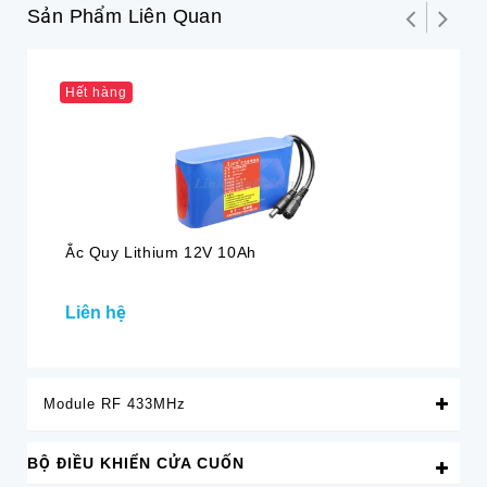
Sản Phẩm Liên Quan
Hết hàng
Ắc Quy Lithium 12V 10Ah
Ắc
Liên hệ
47
Module RF 433MHz
BỘ ĐIỀU KHIỂN CỬA CUỐN