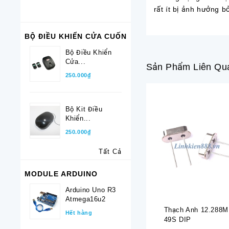
rất ít bị ảnh hưởng 
BỘ ĐIỀU KHIỂN CỬA CUỐN
Bộ Điều Khiển
Cửa...
Sản Phẩm Liên Qu
250.000₫
Bộ Kit Điều
Khiển...
250.000₫
Tất Cả
MODULE ARDUINO
Arduino Uno R3
Atmega16u2
Thạch Anh 12.288
Hết hàng
49S DIP