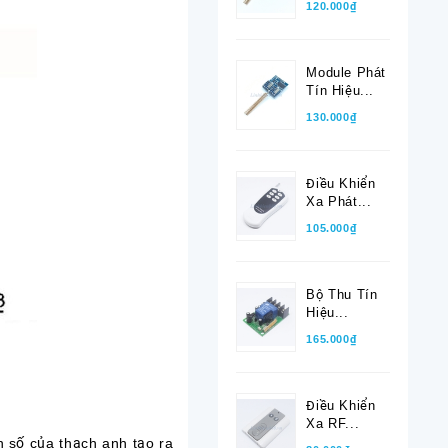
120.000₫
Module Phát
Tín Hiệu...
130.000₫
Điều Khiển
Xa Phát...
105.000₫
Bộ Thu Tín
Hiệu...
165.000₫
Điều Khiển
Xa RF...
 số của thạch anh tạo ra