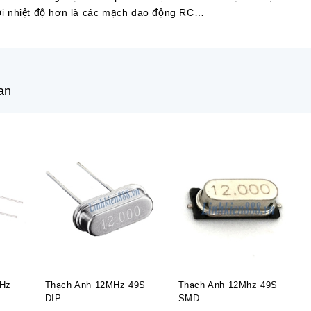
bởi nhiệt độ hơn là các mạch dao động RC…
an
MHz
Thạch Anh 12MHz 49S
Thạch Anh 12Mhz 49S
DIP
SMD