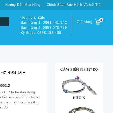
Hướng Dẫn Mua Hàng
Chính Sách Bảo Hành Và Đổi Trả
Hotline & Zalo
0
Giỏ hàng
Bán hàng 1: 0961.441.342
Bán hàng 2: 0859.070.779
Kỹ thuật: 0888.185.486
MHz 49S DIP
00012
S DIP là bộ dao động
a tần số dao động cho vi
a thạch anh tạo ra rất ít
ệt độ