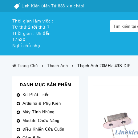
Linh Kiện Điện Tử 888 xin chào!
Thời gian làm việc :
Từ thứ 2 tới thứ 7
Thời gian : 8h đến
17h30
Nghỉ chủ nhật
Trang Chủ
Thạch Anh
Thạch Anh 20MHz 49S DIP
DANH MỤC SẢN PHẨM
Kit Phát Triển
Arduino & Phụ Kiện
Máy Tính Nhúng
Module Chức Năng
Điều Khiển Cửa Cuốn
Cảm Biến