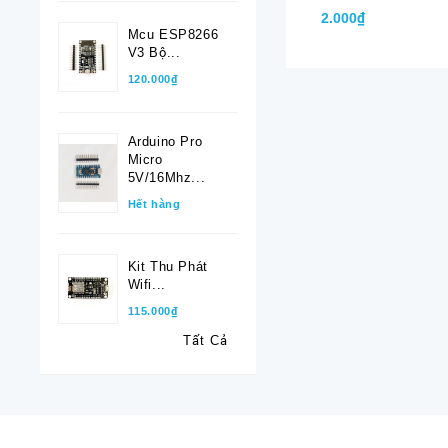
2.000₫
Mcu ESP8266
V3 Bộ...
120.000₫
Arduino Pro
Micro
5V/16Mhz...
Hết hàng
Kit Thu Phát
Wifi...
115.000₫
Tất Cả