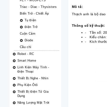
FET - MOSFETS
Mô tả:
Triac - Diac - Thysistors
Biến Trở - Chiết Áp
Thạch anh là bộ dao 
Tụ Điện
Thông số kỹ thuật:
Điện Trở
- Tần số: 2
Cuộn Cảm
- Kiểu chân:
Diode
- Kích thước
Cầu chì
Robot - RC
Smart Home
Linh Kiện Máy Tính -
Điện Thoại
Thiết Bị Nghe - Nhìn
Phụ Kiện Ôtô
Thiết Bị Điện Tử Gia
Dụng
Năng Lượng Mặt Trời