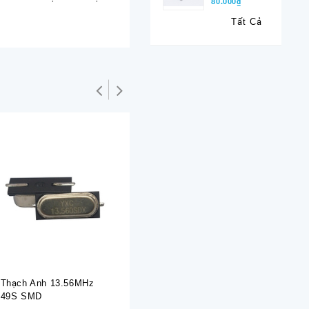
80.000₫
Tất Cả
Hết hàng
Hết hàng
Thạch Anh 13.56MHz
Thạch Anh 16MHz 49S
Thạch An
49S SMD
DIP
SMD