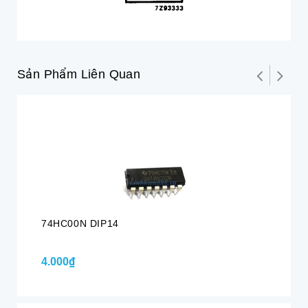
Sản Phẩm Liên Quan
Hế
74HC00N DIP14
74
4.000₫
Li