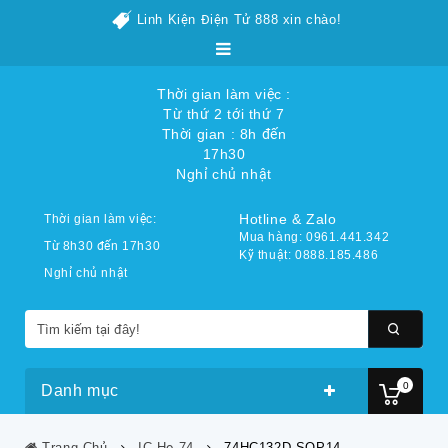
Linh Kiện Điện Tử 888 xin chào!
Thời gian làm việc :
Từ thứ 2 tới thứ 7
Thời gian : 8h đến
17h30
Nghỉ chủ nhật
Hotline & Zalo
Thời gian làm việc:
Mua hàng: 0961.441.342
Từ 8h30 đến 17h30
Kỹ thuật: 0888.185.486
Nghỉ chủ nhật
0
Danh mục
Trang Chủ
IC Họ 74
74HC132D SOP14