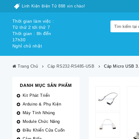
Linh Kiện Điện Tử 888 xin chào!
Thời gian làm việc :
Từ thứ 2 tới thứ 7
Thời gian : 8h đến
17h30
Nghỉ chủ nhật
Trang Chủ
Cáp RS232-RS485-USB
Cáp Micro USB 3
DANH MỤC SẢN PHẨM
Kit Phát Triển
Arduino & Phụ Kiện
Máy Tính Nhúng
Module Chức Năng
Điều Khiển Cửa Cuốn
Cảm Biến