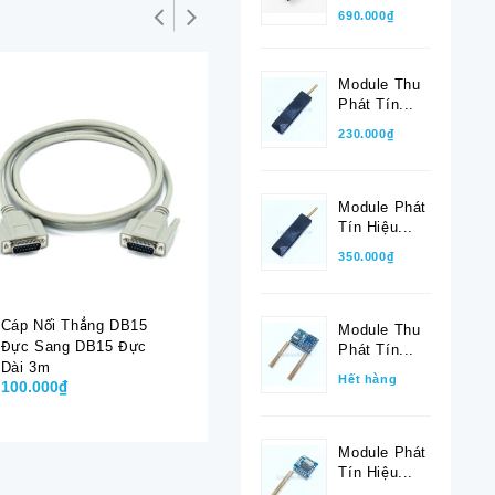
690.000₫
Module Thu
Hết hàng
Phát Tín...
230.000₫
Module Phát
Tín Hiệu...
350.000₫
Cáp Nối Thẳng DB15
Cáp Chuyển Đổi USB
Cáp Chuy
Module Thu
Đực Sang DB15 Đực
2.0 Đực Sang USB 2.0
2.0 Đực 
Phát Tín...
Dài 3m
Đực 30cm
Đực 50c
Hết hàng
100.000₫
15.000₫
Liên hệ
Module Phát
Tín Hiệu...