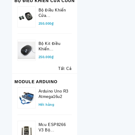
BỘ ĐIỀU KHIỂN CỬA CUỐN
Bộ Điều Khiển
Cửa...
250.000₫
Bộ Kit Điều
Khiển...
250.000₫
Tất Cả
MODULE ARDUINO
Arduino Uno R3
Atmega16u2
Hết hàng
Mcu ESP8266
V3 Bộ...