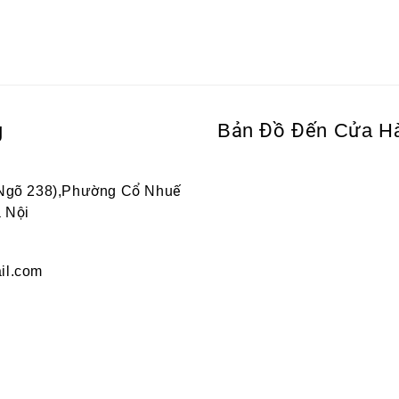
g
Bản Đồ Đến Cửa H
 Ngõ 238),Phường Cổ Nhuế
 Nội
il.com