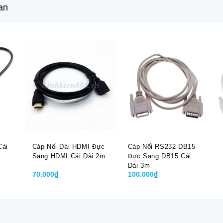
an
Cái
Cáp Nối Dài HDMI Đực
Cáp Nối RS232 DB15
m
Sang HDMI Cái Dài 2m
Đực Sang DB15 Cái
Dài 3m
70.000₫
100.000₫