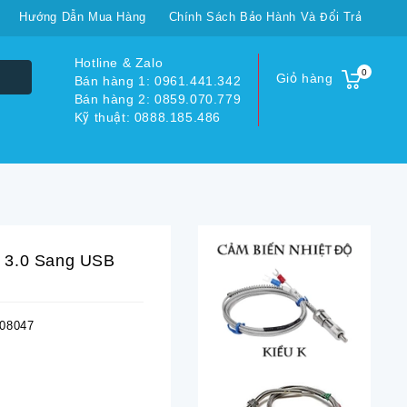
Hướng Dẫn Mua Hàng
Chính Sách Bảo Hành Và Đổi Trả
Hotline & Zalo
0
Giỏ hàng
Bán hàng 1: 0961.441.342
Bán hàng 2: 0859.070.779
Kỹ thuật: 0888.185.486
 3.0 Sang USB
08047