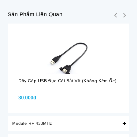
Sản Phẩm Liên Quan
Dây Cáp USB Đực Cái Bắt Vít (Không Kèm Ốc)
Cá
30.000₫
70
Module RF 433MHz