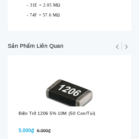
- 31E = 2.05 MΩ
- 74F = 57.6 MΩ
Sản Phẩm Liên Quan
Điện Trở 1206 5% 10M (50 Con/túi)
Đi
5.000₫
5.
6.000₫