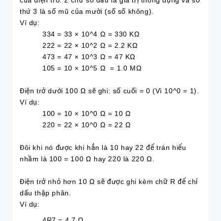
của điện trở. 2 chữ số đầu là giá trị thông dụng và số
thứ 3 là số mũ của mười (số số không).
Ví dụ:
334 = 33 × 10^4 Ω = 330 KΩ
222 = 22 × 10^2 Ω = 2.2 KΩ
473 = 47 × 10^3 Ω = 47 KΩ
105 = 10 × 10^5 Ω = 1.0 MΩ
Điện trở dưới 100 Ω sẽ ghi: số cuối = 0 (Vì 10^0 = 1).
Ví dụ:
100 = 10 × 10^0 Ω = 10 Ω
220 = 22 × 10^0 Ω = 22 Ω
Đôi khi nó được khi hẳn là 10 hay 22 để trán hiểu
nhầm là 100 = 100 Ω hay 220 là 220 Ω.
Điện trở nhỏ hơn 10 Ω sẽ được ghi kèm chữ R để chỉ
dấu thập phân.
Ví dụ:
4R7 = 4.7 Ω