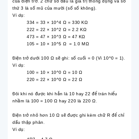
của điện trở. 2 chữ số đầu là giá trị thông dụng và số
thứ 3 là số mũ của mười (số số không).
Ví dụ:
334 = 33 × 10^4 Ω = 330 KΩ
222 = 22 × 10^2 Ω = 2.2 KΩ
473 = 47 × 10^3 Ω = 47 KΩ
105 = 10 × 10^5 Ω = 1.0 MΩ
Điện trở dưới 100 Ω sẽ ghi: số cuối = 0 (Vì 10^0 = 1).
Ví dụ:
100 = 10 × 10^0 Ω = 10 Ω
220 = 22 × 10^0 Ω = 22 Ω
Đôi khi nó được khi hẳn là 10 hay 22 để trán hiểu
nhầm là 100 = 100 Ω hay 220 là 220 Ω.
Điện trở nhỏ hơn 10 Ω sẽ được ghi kèm chữ R để chỉ
dấu thập phân.
Ví dụ: