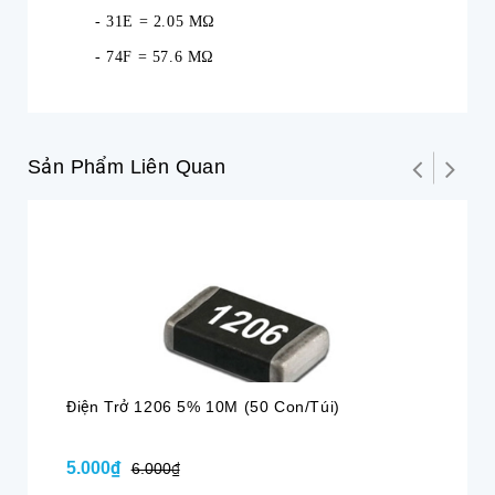
- 31E = 2.05 MΩ
- 74F = 57.6 MΩ
Sản Phẩm Liên Quan
Điện Trở 1206 5% 10M (50 Con/túi)
Đi
5.000₫
5.
6.000₫