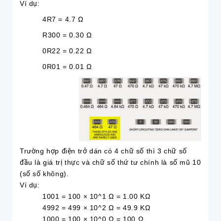
Ví dụ:
4R7 = 4.7 Ω
R300 = 0.30 Ω
0R22 = 0.22 Ω
0R01 = 0.01 Ω
Trường hợp điện trở dán có 4 chữ số thì 3 chữ số
đầu là giá trị thực và chữ số thứ tư chính là số mũ 10
(số số không).
Ví dụ:
1001 = 100 × 10^1 Ω = 1.00 KΩ
4992 = 499 × 10^2 Ω = 49.9 KΩ
1000 = 100 × 10^0 Ω = 100 Ω