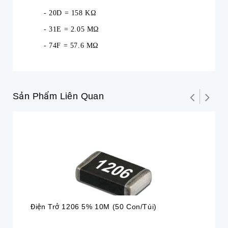
- 20D = 158 KΩ
- 31E = 2.05 MΩ
- 74F = 57.6 MΩ
Sản Phẩm Liên Quan
Điện Trở 1206 5% 10M (50 Con/túi)
Đi