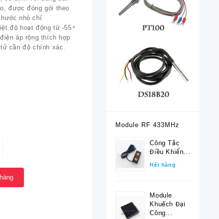
o, được đóng gói theo
thước nhỏ chỉ
t độ hoạt động từ -55 ͦ
 điện áp rộng thích hợp
 tử cần độ chính xác.
Module RF 433MHz
Công Tắc
Điều Khiển...
Hết hàng
 hàng
Module
Khuếch Đại
Công...