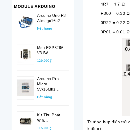
4R7 = 4.7
MODULE ARDUINO
R300 = 0.30 Ω
Arduino Uno R3
Atmega16u2
0R22 = 0.22 Ω
Hết hàng
0R01 = 0.01 Ω
Mcu ESP8266
V3 Bộ...
120.000₫
Arduino Pro
Micro
5V/16Mhz...
Hết hàng
Kit Thu Phát
Wifi...
Trường hợp điện trở d
không).
115.000₫