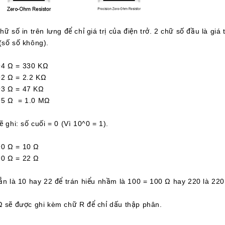
ữ số in trên lưng để chỉ giá trị của điện trở. 2 chữ số đầu là giá
(số số không).
 Ω = 330 KΩ
Ω = 2.2 KΩ
 Ω = 47 KΩ
 Ω = 1.0 MΩ
ẽ ghi: số cuối = 0 (Vì 10^0 = 1).
 Ω = 10 Ω
 Ω = 22 Ω
hẳn là 10 hay 22 để trán hiểu nhầm là 100 = 100 Ω hay 220 là 220
Ω sẽ được ghi kèm chữ R để chỉ dấu thập phân.