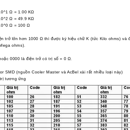
1 Ω = 1.00 KΩ
2 Ω = 49.9 KΩ
^0 Ω = 100 Ω
ện trở lớn hơn 1000 Ω thì được ký hiệu chữ K (tức Kilo ohms) và 
(Mega ohms).
hoặc 0000 là điện trở có trị số = 0 Ω.
or SMD (nguồn Cooler Master và AcBel xài rất nhiều loại này)
 trị tương ứng