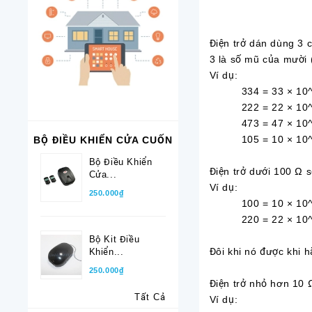
Điện trở dán dùng 3 ch
3 là số mũ của mười 
Ví dụ:
334 = 33 × 10^4
222 = 22 × 10^2 
473 = 47 × 10^3
105 = 10 × 10^5
BỘ ĐIỀU KHIỂN CỬA CUỐN
Bộ Điều Khiển
Điện trở dưới 100 Ω s
Cửa...
Ví dụ:
250.000₫
100 = 10 × 10^0
220 = 22 × 10^0
Bộ Kit Điều
Đôi khi nó được khi 
Khiển...
250.000₫
Điện trở nhỏ hơn 10 
Tất Cả
Ví dụ: