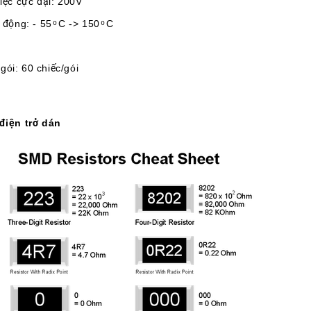
iệc cực đại: 200V
động: - 55 ͦ C -> 150 ͦ C
ói: 60 chiếc/gói
điện trở dán