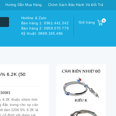
Hướng Dẫn Mua Hàng
Chính Sách Bảo Hành Và Đổi Trả
Hotline & Zalo
0
Giỏ hàng
Bán hàng 1: 0961.441.342
Bán hàng 2: 0859.070.779
Kỹ thuật: 0888.185.486
5% 6.2K (50
30093
% 6.2K thuộc nhóm linh
ng đặc trưng cho sự cản
trở dán 1206 5% 6.2K là
rị cố định với dung sai