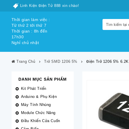
Linh Kiện Điện Tử 888 xin chào!
Thời gian làm việc :
Từ thứ 2 tới thứ 7
Thời gian : 8h đến
17h30
Nghỉ chủ nhật
Trang Chủ
Trở SMD 1206 5%
Điện Trở 1206 5% 6.2K
DANH MỤC SẢN PHẨM
Kit Phát Triển
Arduino & Phụ Kiện
Máy Tính Nhúng
Module Chức Năng
Điều Khiển Cửa Cuốn
Cảm Biến