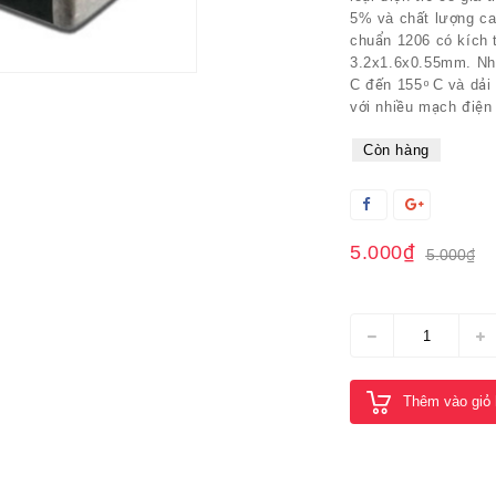
5% và chất lượng ca
chuẩn 1206 có kích 
3.2x1.6x0.55mm. Nhiệ
C đến 155 ͦ C và dải
với nhiều mạch điện
Còn hàng
5.000₫
5.000₫
Thêm vào giỏ