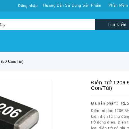
Hướng Dẫn Sử Dụng Sản Phẩm
Phần Mềm
Đăng nhập
Tìm Kiếm
 (50 Con/túi)
Điện Trở 1206 
Con/túi)
Mã sản phẩm:
RES
Điện trở dán 1206 5
kiện điện tử thụ độ
trở dòng điện. Điện 
loại điện trở có giá t