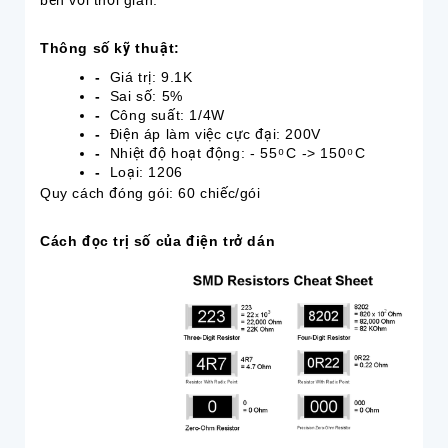
bền với thời gian.
Thông số kỹ thuật:
-
Giá trị: 9.1K
-
Sai số: 5%
-
Công suất: 1/4W
-
Điện áp làm việc cực đại: 200V
-
Nhiệt độ hoạt động: - 55 ͦ C -> 150 ͦ C
-
Loại: 1206
Quy cách đóng gói: 60 chiếc/gói
Cách đọc trị số của điện trở dán