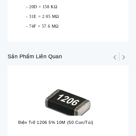
- 20D = 158 KΩ
- 31E = 2.05 MΩ
- 74F = 57.6 MΩ
Sản Phẩm Liên Quan
Điện Trở 1206 5% 10M (50 Con/túi)
Đi