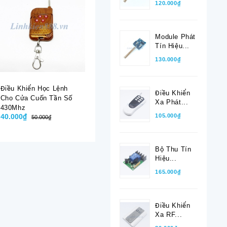
120.000₫
Module Phát
Tín Hiệu...
130.000₫
Điều Khiển Học Lệnh
Điều Khiển Học Lệnh
Tay Điều 
Điều Khiển
Cho Cửa Cuốn Tần Số
Cho Cửa Cuốn Tần Số
RF 433Mh
Xa Phát...
430Mhz
418Mhz
105.000₫
40.000₫
40.000₫
50.000₫
50.000₫
50.000₫
Bộ Thu Tín
Hiệu...
165.000₫
Điều Khiển
Xa RF...