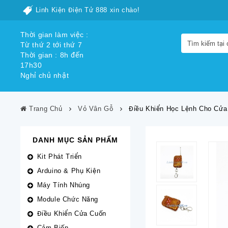
Linh Kiện Điện Tử 888 xin chào!
Thời gian làm việc :
Từ thứ 2 tới thứ 7
Thời gian : 8h đến
17h30
Nghỉ chủ nhật
Trang Chủ
Vỏ Vân Gỗ
Điều Khiển Học Lệnh Cho Cử
DANH MỤC SẢN PHẨM
Kit Phát Triển
Arduino & Phụ Kiện
Máy Tính Nhúng
Module Chức Năng
Điều Khiển Cửa Cuốn
Cảm Biến