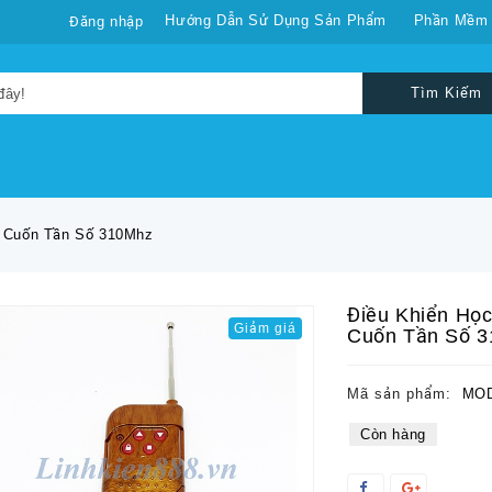
Hướng Dẫn Sử Dụng Sản Phẩm
Phần Mềm
Đăng nhập
Tìm Kiếm
a Cuốn Tần Số 310Mhz
Điều Khiển Họ
Giảm giá
Cuốn Tần Số 
Mã sản phẩm:
MOD
Còn hàng