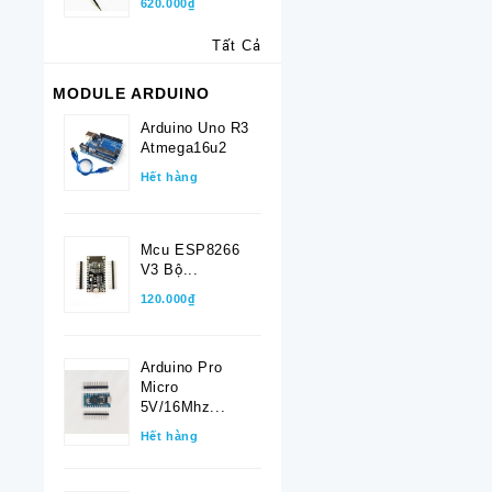
620.000₫
Tất Cả
MODULE ARDUINO
Arduino Uno R3
Atmega16u2
Hết hàng
Mcu ESP8266
V3 Bộ...
120.000₫
Arduino Pro
Micro
5V/16Mhz...
Hết hàng