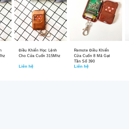
h
Điều Khiển Học Lệnh
Remote Điều Khiển
Mhz
Cho Cửa Cuốn 315Mhz
Cửa Cuốn 8 Mã Gạt
Tần Số 390
Liên hệ
Liên hệ