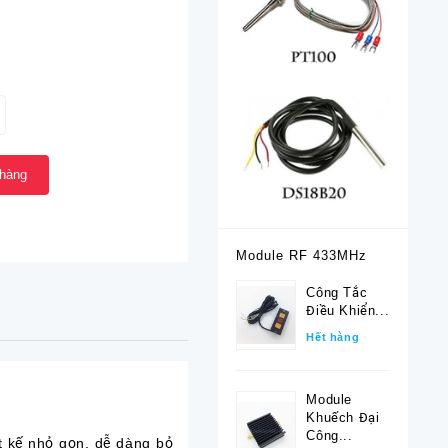
 hàng
Module RF 433MHz
Công Tắc
Điều Khiển...
Hết hàng
Module
Khuếch Đại
Công...
 kế nhỏ gọn, dễ dàng bỏ