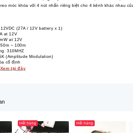
 treo móc khóa với 4 nút nhấn riêng biệt cho 4 kênh khác nhau c
 12VDC (27A / 12V battery x 1)
A at 12V
0mW at 12V
: 50m ~ 100m
ộng: 310MHZ
SK (Amplitude Modulation)
óa cố định
:
Xem tại đây
an
Hết hàng
Hết hàng