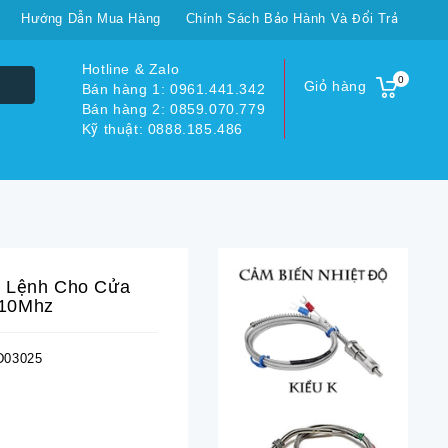
Hướng Dẫn Mua Hàng
Chính Sách Bảo Hành Và Đổi Trả
Hotline & Zalo
0
Giỏ hàng
Bán hàng 1: 0961.441.342
Bán hàng 2: 0859.070.779
Kỹ thuật: 0888.185.486
c Lệnh Cho Cửa
310Mhz
03025