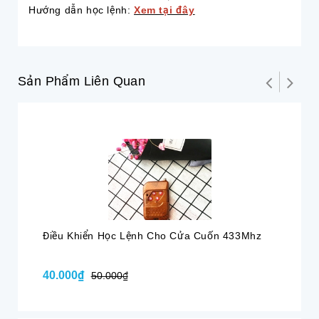
Hướng dẫn học lệnh:
Xem tại đây
Sản Phẩm Liên Quan
Hế
Điều Khiển Học Lệnh Cho Cửa Cuốn 433Mhz
Đi
40.000₫
Li
50.000₫