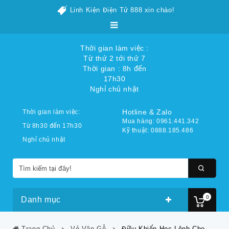
Linh Kiện Điện Tử 888 xin chào!
Thời gian làm việc :
Từ thứ 2 tới thứ 7
Thời gian : 8h đến
17h30
Nghỉ chủ nhật
Hotline & Zalo
Thời gian làm việc:
Mua hàng: 0961.441.342
Từ 8h30 đến 17h30
Kỹ thuật: 0888.185.486
Nghỉ chủ nhật
0
Danh mục
Trang Chủ
Vỏ Vân Gỗ
Điều Khiển Học Lệnh Cho