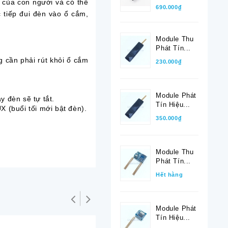
 của con người và có thể
690.000₫
c tiếp đui đèn vào ổ cắm,
Module Thu
Phát Tín...
g cần phải rút khỏi ổ cắm
230.000₫
Module Phát
y đèn sẽ tự tắt.
Tín Hiệu...
 (buổi tối mới bật đèn).
350.000₫
Module Thu
Phát Tín...
Hết hàng
Module Phát
Tín Hiệu...