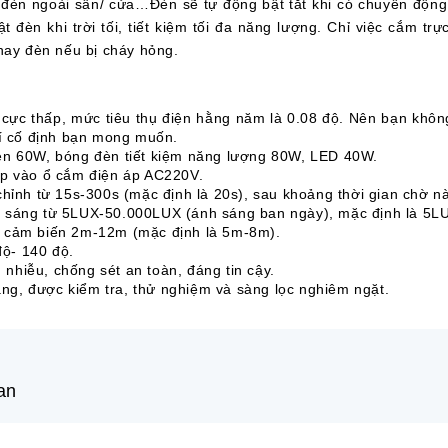
 đèn ngoài sân/ cửa…Đèn sẽ tự động bật tắt khi có chuyển động
 đèn khi trời tối, tiết kiệm tối đa năng lượng. Chỉ việc cắm trự
hay đèn nếu bị cháy hỏng.
 cực thấp, mức tiêu thụ điện hằng năm là 0.08 độ. Nên bạn khôn
trí cố định bạn mong muốn.
đèn 60W, bóng đèn tiết kiệm năng lượng 80W, LED 40W.
ếp vào ổ cắm điện áp AC220V.
chỉnh từ 15s-300s (mặc định là 20s), sau khoảng thời gian chờ nà
 sáng từ 5LUX-50.000LUX (ánh sáng ban ngày), mặc định là 5LUX
i cảm biến 2m-12m (mặc định là 5m-8m).
ộ- 140 độ.
nhiễu, chống sét an toàn, đáng tin cậy.
g, được kiểm tra, thử nghiệm và sàng lọc nghiêm ngặt.
an