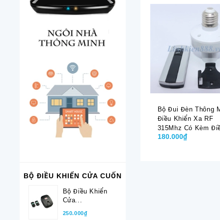
Bộ Đui Đèn Thông 
Điều Khiển Xa RF
315Mhz Có Kèm Đi
180.000₫
Khiển Dạng Remote
On/off MTS10
BỘ ĐIỀU KHIỂN CỬA CUỐN
Bộ Điều Khiển
Cửa...
250.000₫