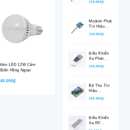
120.000₫
Module Phát
Tín Hiệu...
130.000₫
Điều Khiển
Xa Phát...
Đèn LED 12W Cảm
Đèn LED 12W Cảm
Đèn LED 
105.000₫
Biến Hồng Ngoại
Biến Hồng Ngoại Kiểu
Hồng Ngo
Tròn
85-265V
80.000₫
80.000₫
65.000₫
Bộ Thu Tín
Hiệu...
165.000₫
Điều Khiển
Xa RF...