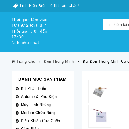
Linh Kiện Điện Tử 888 xin chào!
Thời gian làm việc :
Từ thứ 2 tới thứ 7
Thời gian : 8h đến
17h30
Nghỉ chủ nhật
Trang Chủ
Đèn Thông Minh
Đui Đèn Thông Minh Có 
DANH MỤC SẢN PHẨM
Kit Phát Triển
Arduino & Phụ Kiện
Máy Tính Nhúng
Module Chức Năng
Điều Khiển Cửa Cuốn
Cảm Biến