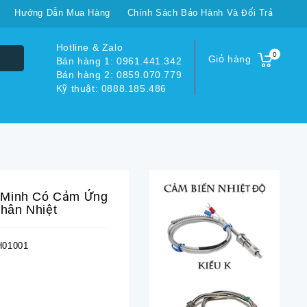
Hướng Dẫn Mua Hàng
Chính Sách Bảo Hành Và Đổi Trả
Hotline & Zalo
0
Giỏ hàng
Bán hàng 1: 0961.441.342
Bán hàng 2: 0859.070.779
Kỹ thuật: 0888.185.486
 Minh Có Cảm Ứng
hân Nhiệt
01001