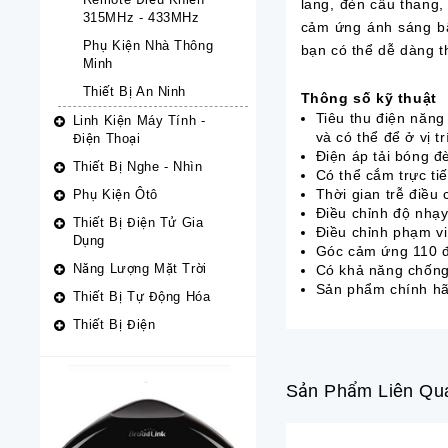
lang, đèn cầu thang,
315MHz - 433MHz
cảm ứng ánh sáng bật
Phụ Kiện Nhà Thông
bạn có thể dễ dàng t
Minh
Thiết Bị An Ninh
Thông số kỹ thuật
Tiêu thu điện năng
Linh Kiện Máy Tính -
và có thể để ở vị 
Điện Thoại
Điện áp tải bóng 
Thiết Bị Nghe - Nhìn
Có thể cắm trực ti
Thời gian trễ điều 
Phụ Kiện Ôtô
Điều chỉnh độ nhạy
Thiết Bị Điện Tử Gia
Điều chỉnh phạm v
Dụng
Góc cảm ứng 110 đ
Năng Lượng Mặt Trời
Có khả năng chống 
Sản phẩm chính hãn
Thiết Bị Tự Động Hóa
Thiết Bị Điện
Sản Phẩm Liên Qu