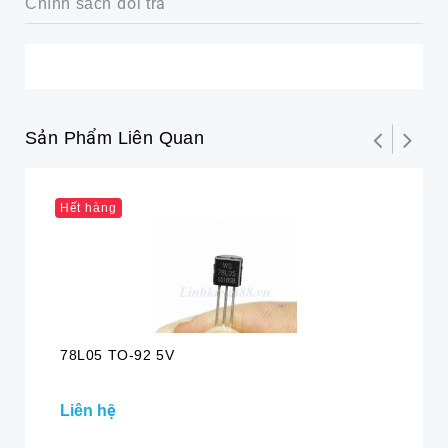
Chính sách đổi trả
Sản Phẩm Liên Quan
Hết hàng
78L05 TO-92 5V
AM
Liên hệ
2.