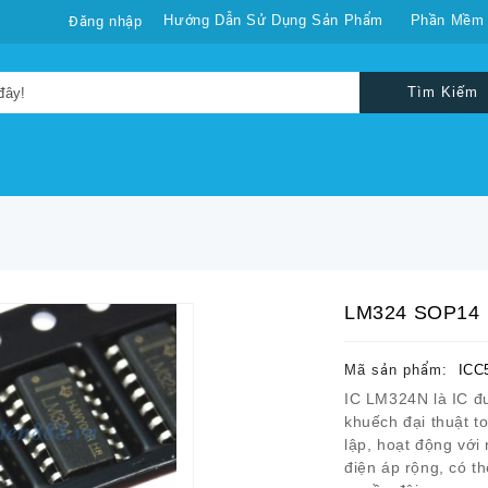
Hướng Dẫn Sử Dụng Sản Phẩm
Phần Mềm
Đăng nhập
Tìm Kiếm
LM324 SOP14
Mã sản phẩm:
ICC
IC LM324N là IC đ
khuếch đại thuật 
lập, hoạt động với
điện áp rộng, có t