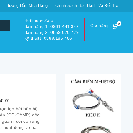
Hướng Dẫn Mua Hàng
Chính Sách Bảo Hành Và Đổi Trả
Hotline & Zalo
0
Giỏ hàng
Bán hàng 1: 0961.441.342
Bán hàng 2: 0859.070.779
Kỹ thuật: 0888.185.486
50001
ược tạo bởi bốn bộ
toán (OP-OAMP) độc
 nguồn nuôi có vùng
hể hoạt động với cả