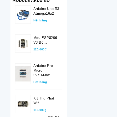
MODULE ARDUINO
Arduino Uno R3
Atmega16u2
Hết hàng
Mcu ESP8266
V3 Bộ...
120.000₫
Arduino Pro
Micro
5V/16Mhz...
Hết hàng
Kit Thu Phát
Wifi...
115.000₫