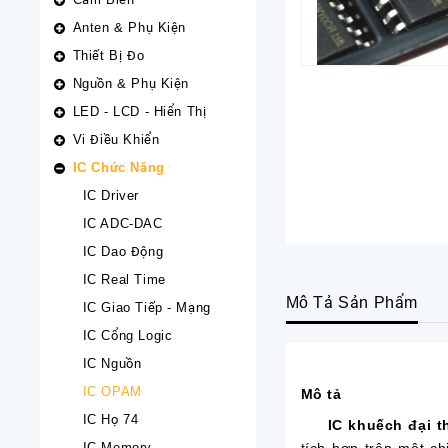
Anten & Phụ Kiện
Thiết Bị Đo
Nguồn & Phụ Kiện
LED - LCD - Hiển Thị
Vi Điều Khiển
IC Chức Năng
IC Driver
IC ADC-DAC
IC Dao Động
IC Real Time
Mô Tả Sản Phẩm
IC Giao Tiếp - Mạng
IC Cổng Logic
IC Nguồn
IC OPAM
Mô tả
IC Họ 74
IC khuếch đại th
IC Memory