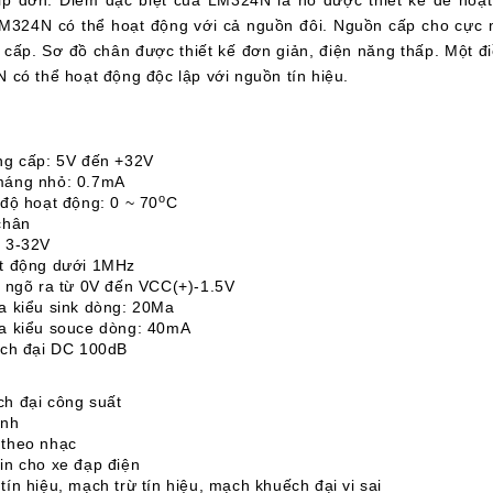
ip đơn. Điểm đặc biệt của
LM324N là nó được thiết kế để hoạt
LM324N có thể hoạt động với cả nguồn đôi. Nguồn cấp cho cực 
cấp. Sơ đồ chân được thiết kế đơn giản, điện năng thấp. Một 
có thể hoạt động độc lập với nguồn tín hiệu.
g cấp: 5V đến +32V
áng nhỏ: 0.7mA
o
ộ hoạt động: 0 ~ 70
C
chân
 3-32V
ạt động dưới 1MHz
p ngõ ra từ 0V đến VCC(+)-1.5V
a kiểu sink dòng: 20Ma
a kiểu souce dòng: 40mA
ếch đại DC 100dB
h đại công suất
ánh
theo nhạc
in cho xe đạp điện
ín hiệu, mạch trừ tín hiệu, mạch khuếch đại vi sai