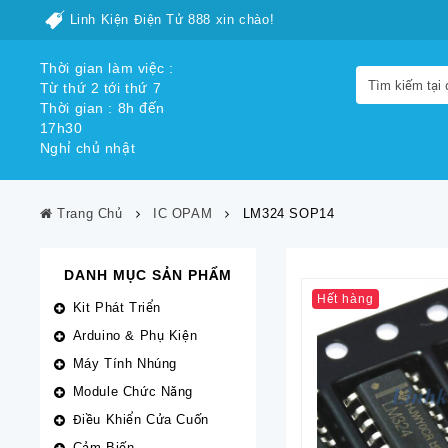
Linh Kiện Điện Tử 888 xin chào!
Thời gian làm việc :
Từ thứ 2 tới thứ 7
Thời gian : 8h đến
17h30
Nghỉ chủ nhật
Trang Chủ
IC OPAM
LM324 SOP14
DANH MỤC SẢN PHẨM
Hết hàng
Kit Phát Triển
Arduino & Phụ Kiện
Máy Tính Nhúng
Module Chức Năng
Điều Khiển Cửa Cuốn
Cảm Biến