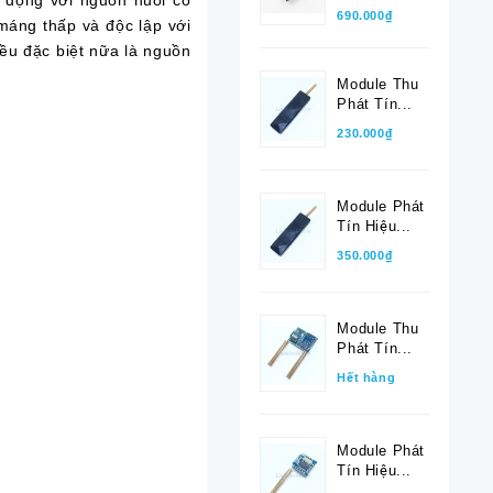
 động với nguồn nuôi có
690.000₫
máng thấp và độc lập với
điều đặc biệt nữa là nguồn
Module Thu
Phát Tín...
230.000₫
Module Phát
Tín Hiệu...
350.000₫
Module Thu
Phát Tín...
Hết hàng
Module Phát
Tín Hiệu...