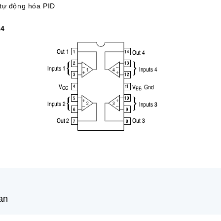
 tự động hóa PID
24
an