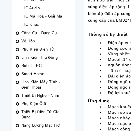
tích hợp trên một ch
vùng điện áp rộng. 
IC Audio
biên độ điện áp cung 
IC Mã Hóa - Giải Mã
cung cấp của
LM324N 
IC Khác
Công Cụ - Dụng Cụ
Thông số kỹ thuật
Vỏ Hộp
Điện áp cun
Dòng cực m
Phụ Kiện Điện Tử
Vùng nhiệt đ
Linh Kiện Thụ Động
Model :14 
nguồn đơn:
Robot - RC
T
ần số ho
Smart Home
Dải điện á
Dòng ngõ r
Linh Kiện Máy Tính -
Dòng ngõ r
Điện Thoại
Độ lợi khu
Thiết Bị Nghe - Nhìn
Ứng dụng
Phụ Kiện Ôtô
Mạch khuếc
Thiết Bị Điện Tử Gia
Mạch so s
Dụng
Mạch nháy 
Mạch sạc p
Năng Lượng Mặt Trời
Mạch cộng t