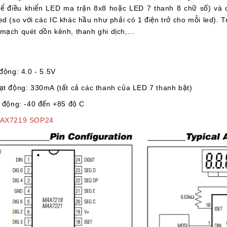
hể điều khiển LED ma trận 8x8 hoặc LED 7 thanh 8 chữ số) và c
ed (so với các IC khác hầu như phải có 1 điện trở cho mỗi led). 
mạch quét dồn kênh, thanh ghi dịch,...
động: 4.0 - 5.5V
ạt động: 330mA (tất cả các thanh của LED 7 thanh bật)
t động: -40 đến +85 độ C
AX7219 SOP24