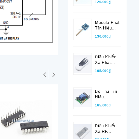
120.000₫
Module Phát
Tín Hiệu...
130.000₫
Điều Khiển
Xa Phát...
105.000₫
Bộ Thu Tín
Hiệu...
Hết hàng
Hết hàng
165.000₫
Điều Khiển
Xa RF...