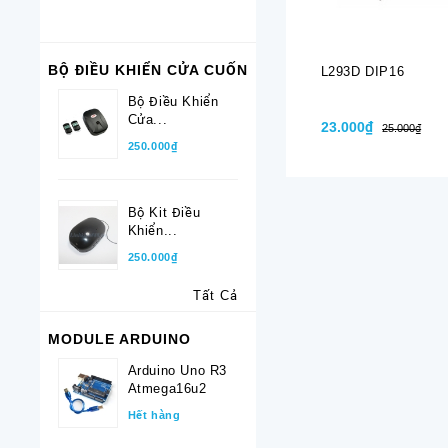
BỘ ĐIỀU KHIỂN CỬA CUỐN
L293D DIP16
Bộ Điều Khiển
Cửa...
23.000₫
25.000₫
250.000₫
Bộ Kit Điều
Khiển...
250.000₫
Tất Cả
MODULE ARDUINO
Arduino Uno R3
Atmega16u2
Hết hàng