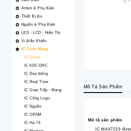
Anten & Phụ Kiện
Thiết Bị Đo
Nguồn & Phụ Kiện
LED - LCD - Hiển Thị
Vi Điều Khiển
IC Chức Năng
IC Driver
IC ADC-DAC
IC Dao Động
IC Real Time
Mô Tả Sản Phẩm
IC Giao Tiếp - Mạng
IC Cổng Logic
IC Nguồn
IC OPAM
Mô tả sản phẩm
IC Họ 74
IC MAX7219 được hãn
IC Memory