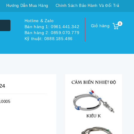
Hướng Dẫn Mua Hàng
Chính Sách Bảo Hành Và Đổi Trả
Hotline & Zalo
0
Giỏ hàng
Bán hàng 1: 0961.441.342
Bán hàng 2: 0859.070.779
Kỹ thuật: 0888.185.486
24
10005