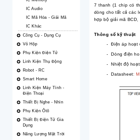
7 thanh (1 chip có t
IC Audio
dòng cho tất cả các l
IC Mã Hóa - Giải Mã
hợp bộ giải mã BCD, 
IC Khác
Thông số kỹ thuật
Công Cụ - Dụng Cụ
Vỏ Hộp
- Điện áp hoạt 
Phụ Kiện Điện Tử
- Dòng điện ho
Linh Kiện Thụ Động
- Nhiệt độ hoạ
Robot - RC
- Datasheet:
M
Smart Home
Linh Kiện Máy Tính -
Điện Thoại
Thiết Bị Nghe - Nhìn
Phụ Kiện Ôtô
Thiết Bị Điện Tử Gia
Dụng
Năng Lượng Mặt Trời