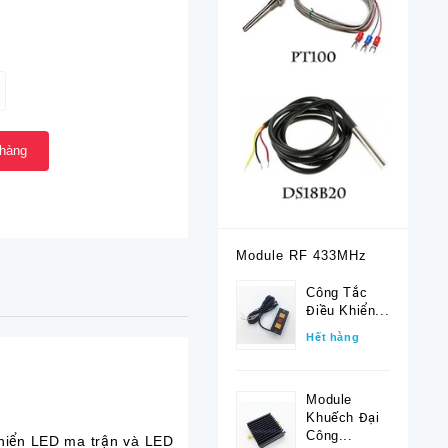
 hàng
Module RF 433MHz
Công Tắc
Điều Khiển...
Hết hàng
Module
Khuếch Đại
Công...
hiển LED ma trận và LED