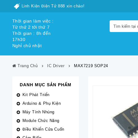
Linh Kiện Điện Tử 888 xin chào!
Thời gian làm việc :
Từ thứ 2 tới thứ 7
Thời gian : 8h đến
17h30
Nghỉ chủ nhật
Trang Chủ
IC Driver
MAX7219 SOP24
DANH MỤC SẢN PHẨM
Kit Phát Triển
Arduino & Phụ Kiện
Máy Tính Nhúng
Module Chức Năng
Điều Khiển Cửa Cuốn
Cảm Biến