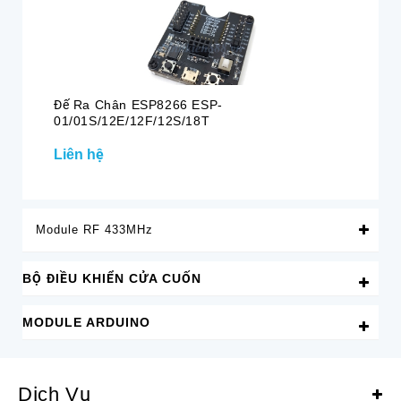
Đế Ra Chân ESP8266 ESP-
Đế
01/01S/12E/12F/12S/18T
Liên hệ
25
Module RF 433MHz
BỘ ĐIỀU KHIỂN CỬA CUỐN
MODULE ARDUINO
Dịch Vụ