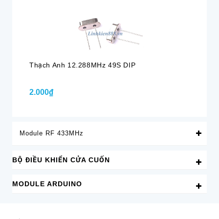
Thạch Anh 12.288MHz 49S DIP
Th
2.000₫
2.
Module RF 433MHz
BỘ ĐIỀU KHIỂN CỬA CUỐN
MODULE ARDUINO