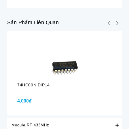
Sản Phẩm Liên Quan
74HC00N DIP14
74
4.000₫
3.
Module RF 433MHz