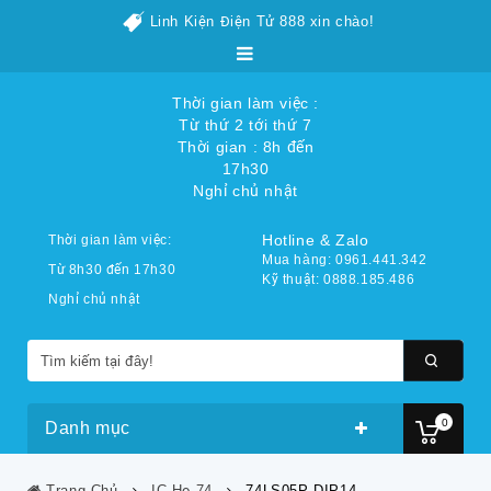
Linh Kiện Điện Tử 888 xin chào!
Thời gian làm việc :
Từ thứ 2 tới thứ 7
Thời gian : 8h đến
17h30
Nghỉ chủ nhật
Hotline & Zalo
Thời gian làm việc:
Mua hàng: 0961.441.342
Từ 8h30 đến 17h30
Kỹ thuật: 0888.185.486
Nghỉ chủ nhật
0
Danh mục
Trang Chủ
IC Họ 74
74LS05P DIP14