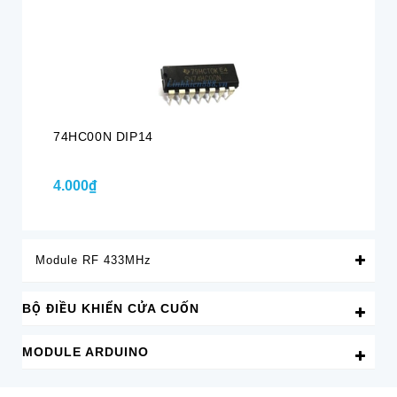
Hế
74HC00N DIP14
74
4.000₫
Li
Module RF 433MHz
BỘ ĐIỀU KHIỂN CỬA CUỐN
MODULE ARDUINO