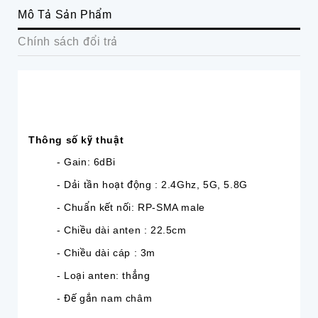
Mô Tả Sản Phẩm
Chính sách đổi trả
Thông số kỹ thuật
- Gain: 6dBi
- Dải tần hoạt động : 2.4Ghz, 5G, 5.8G
- Chuẩn kết nối: RP-SMA male
- Chiều dài anten : 22.5cm
- Chiều dài cáp : 3m
- Loại anten: thẳng
- Đế gắn nam châm