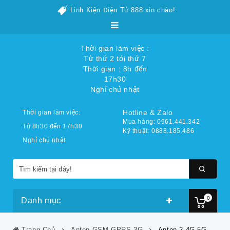
Linh Kiện Điện Tử 888 xin chào!
Thời gian làm việc :
Từ thứ 2 tới thứ 7
Thời gian : 8h đến
17h30
Nghỉ chủ nhật
Hotline & Zalo
Thời gian làm việc:
Mua hàng: 0961.441.342
Từ 8h30 đến 17h30
Kỹ thuật: 0888.185.486
Nghỉ chủ nhật
0
Danh mục
Trang Chủ
Anten GSM-GPRS-3G
Anten 2.4G 5G