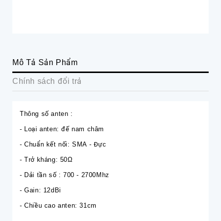
Mô Tả Sản Phẩm
Chính sách đổi trả
Thông số anten :
- Loại anten: đế nam châm
- Chuẩn kết nối: SMA - Đực
- Trở kháng: 50Ω
- Dải tần số : 700 - 2700Mhz
- Gain: 12dBi
- Chiều cao anten: 31cm