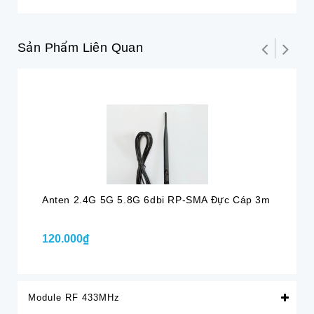
Sản Phẩm Liên Quan
Hế
Anten 2.4G 5G 5.8G 6dbi RP-SMA Đực Cáp 3m
An
Cá
120.000₫
Li
Module RF 433MHz