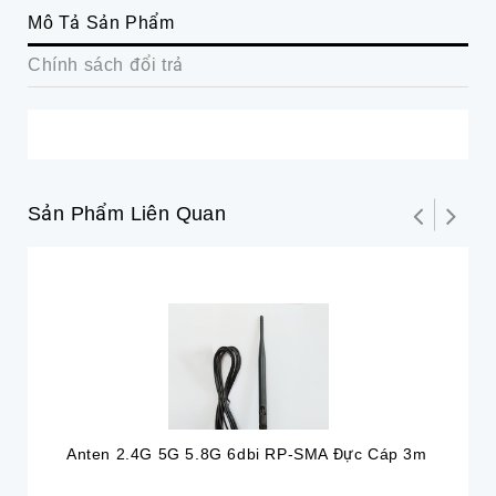
Mô Tả Sản Phẩm
Chính sách đổi trả
Sản Phẩm Liên Quan
Hế
Anten 2.4G 5G 5.8G 6dbi RP-SMA Đực Cáp 3m
An
Cá