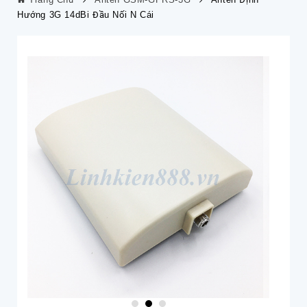
Hướng 3G 14dBi Đầu Nối N Cái